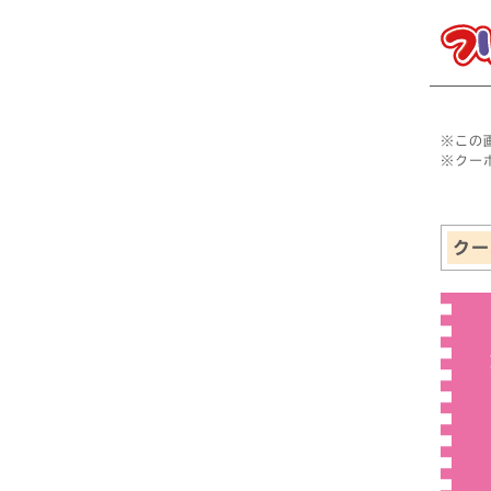
※この
※クー
クー