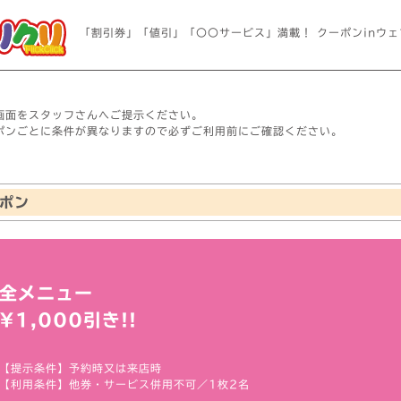
「割引券」「値引」「〇〇サービス」満載！ クーポンinウェ
画面をスタッフさんへご提示ください。
ポンごとに条件が異なりますので必ずご利用前にご確認ください。
ポン
全メニュー
¥1,000引き!!
【提示条件】予約時又は来店時
【利用条件】他券・サービス併用不可／1枚2名