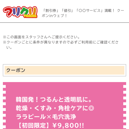
「割引券」「値引」「〇〇サービス」満載！ クー
ポンinウェブ！
※この画面をスタッフさんへご提示ください。
※クーポンごとに条件が異なりますので必ずご利用前にご確認くださ
い。
クーポン
韓国発！つるんと透明肌に。
乾燥・くすみ・角栓ケアに◎
ララピール×毛穴洗浄
【初回限定】¥9,800!!