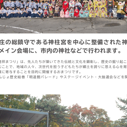
庄の総鎮守である神柱宮を中心に整備された
メイン会場に、市内の神社などで行われます。
発祥まつり」は、先人たちが築いてきた伝統と文化を顕彰し、歴史の掘り起こ
むことで、地域の人々、次世代を担う子どもたちが郷土を誇りに思える心を育
展に寄与することを目的に開催するおまつりです。
んじょ歴史絵巻「明道館パレード」やステージイベント・大抽選会などを