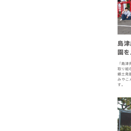
島津
園を
「島津
取り組
郷土発
みやこ
す。