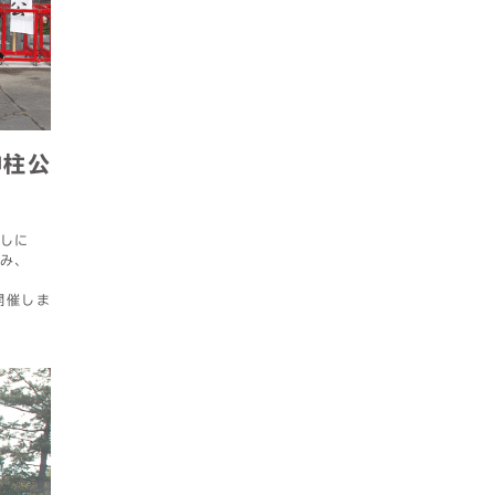
神柱公
しに
み、
開催しま