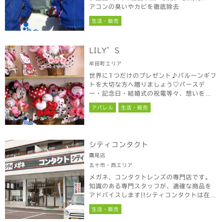
アコンの臭いやカビを徹底除去
生活・販売
LILY’S
牟田町エリア
世界に1つだけのプレゼント♪バルーンギフ
トを大切な方へ贈りましょう♡バースデ
ー・記念日・結婚式の祝電等々、想いを込
めてバルーンと一緒に笑顔をお届けいたし
アパレル
生活・販売
ます。この機会にサプライズを計画してみ
てはいかがですか？お気軽にお問合せくだ
さい♪
シティコンタクト
鷹尾店
五十市・西エリア
メガネ、コンタクトレンズの専門店です。
知識のある専門スタッフが、適確な商品を
アドバイスします!!シティコンタクトは在庫
がとにかく豊富♪テストレンズはほとんど
生活・販売
揃っている為、その場で装用・購入が可能
です。