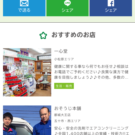
おすすめのお店
一心堂
小松原エリア
健康に関する事なら何でもお任せ♪相談は
お電話でご予約ください♪良質な漢方で健
康を目指しましょう♪♪その他、多数の漢
方、お薬取り揃えております。お気軽に足
生活・販売
をお運び下さい。
おそうじ本舗
都城大王店
五十市・西エリア
安心・安全の洗剤でエアコンクリーニング
♪全国1,400店舗以上の実績・技術力!!エ