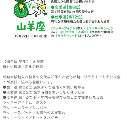
【総合運 第9位】山羊座
新しい環境へ変化の時期！
転勤や移動入れ替えや交代など何かと変化が起こりそう！でもそれは全
てが良好に流れる前触れです。
●金 運 第02位 店頭よりも通販での買い物が吉
●恋愛運 第06位 話す時間を思いっ切り使うと吉
●仕事運 第12位 有利な情報を得たら惜しまず提供したら吉
ラッキーアイテム／ポスト
ラッキーカラー／シルバー
ラッキースポット／金御岳公園展望台
ラッキーフード／ミートスパゲティ