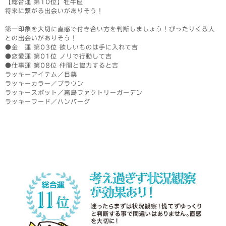
【総合運 第10位】牡牛座
将来に繋がる出会いがありそう！
第一印象を大切に直感で付き合い方を判断しましょう！ぴったりくる人
との出会いがありそう！
●金 運 第03位 欲しいものは手に入れて吉
●恋愛運 第01位 ノリで行動して吉
●仕事運 第08位 仲間と協力すると吉
ラッキーアイテム／目薬
ラッキーカラー／ブラウン
ラッキースポット／霧島ファクトリーガーデン
ラッキーフード／ハンバーグ