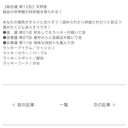
【総合運 第12位】天秤座
独自の世界観が好評価を得られる！
あなたの個性がきらりと光りそう！認められたり評価されたりと目立つ
場がたくさんありそうです！
●金 運 第01位 何をしてもラッキーが続いて吉
●恋愛運 第07位 意中の人と急接近が続いて吉
●仕事運 第11位 地味な役回りも喜んで吉
ラッキーアイテム／クッション
ラッキーカラー／パープル
ラッキースポット／御池
ラッキーフード／がね
< 前の記事
一覧
次の記事 >