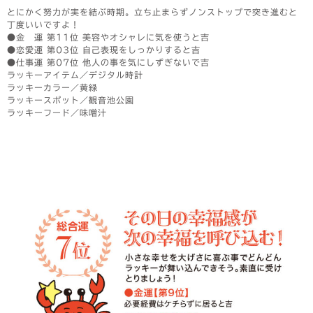
とにかく努力が実を結ぶ時期。立ち止まらずノンストップで突き進むと
丁度いいですよ！
●金 運 第11位 美容やオシャレに気を使うと吉
●恋愛運 第03位 自己表現をしっかりすると吉
●仕事運 第07位 他人の事を気にしずぎないで吉
ラッキーアイテム／デジタル時計
ラッキーカラー／黄緑
ラッキースポット／観音池公園
ラッキーフード／味噌汁