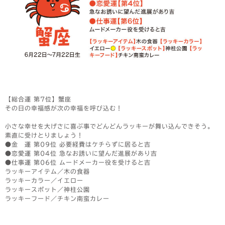
【総合運 第7位】蟹座
その日の幸福感が次の幸福を呼び込む！
小さな幸せを大げさに喜ぶ事でどんどんラッキーが舞い込んできそう。
素直に受けとりましょう！
●金 運 第09位 必要経費はケチらずに居ると吉
●恋愛運 第04位 急なお誘いに望んだ進展があり吉
●仕事運 第06位 ムードメーカー役を受けると吉
ラッキーアイテム／木の食器
ラッキーカラー／イエロー
ラッキースポット／神柱公園
ラッキーフード／チキン南蛮カレー